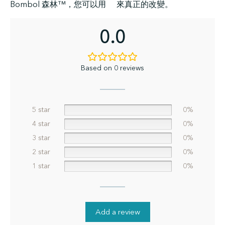
Bombol 森林™，您可以用
來真正的改變。
0.0
Based on 0 reviews
5 star
0%
4 star
0%
3 star
0%
2 star
0%
1 star
0%
Add a review