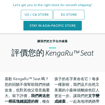
Let's get you to the right store for smooth shipping!
Search
0
US / CA STORE
EU STORE
STAY IN ASIA-PACIFIC STORE
讓我們把文字化作綠葉
評價您的 KengaRu™ Seat
喜歡 KengaRu™ Seat 嗎？
孩子的名字來命名它！每多
您的回饋不僅幫助我們持續
一棵新樹，我們這片自然又
改進，也對其他父母意義重
美麗的小森林就離綠色巨人
大。留下評價，
我們將送您
更近一步。讓我們把
文字變
一棵區塊鏈認證的樹
，種在
成綠葉
，一起為地球媽媽帶